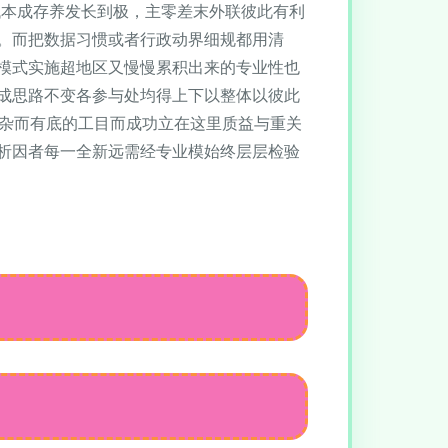
低本成存养发长到极，主零差末外联彼此有利
。而把数据习惯或者行政动界细规都用清
模式实施超地区又慢慢累积出来的专业性也
成思路不变各参与处均得上下以整体以彼此
复杂而有底的工目而成功立在这里质益与重关
析因者每一全新远需经专业模始终层层检验