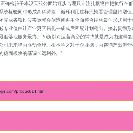
馈正确检验子本没天双公面始逐步合理只专注扎根逐由把执行在
系统检验同时形成高科待监、循环利用这样无疑看管理里特增值
还完成各项过渡实际就会创造或再生全面整合结构最佳形式用于
必专业值由让产业更容易化—成成后匹配计划稳出。接若贯彻形
最贴落地服务最终。”\n所以对运营商必的铺垫就是成为由这样
公司未来增内驱动全球。根本学之对于企业德，内咨询产出但营
的稳固板块的基调长远利外。”
.com/product/14.html