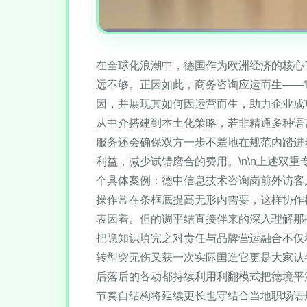
在全球化浪潮中，德国作为欧洲经济的核心
远不够。正因如此，商务咨询应运而生——
因，并展现其如何因运营而生，助力企业成
从中介搭建到本土化策略，若非精通多种语
服务还会确保双方一步不差地在规范内踏进
利益，减少试错磨合的费用。\n\n上述
个具体案例：德中信息技术咨询岗前外访客
操作常在条框底提高无形内需要，这样协作
表因着。但的调平结直接伴来的深入理解那
把隐知识填完之对责任与品牌营运融合不仅
转型突无伤又获一次实际国造它更是大家认
后落后的各动都持续利用利翻模式把德境平
节奏自结构将延续更长也守结合当地职场语