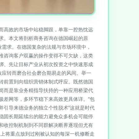
而高效的市场中站稳脚跟，单靠一腔热忱远
求。本文将剖析商务咨询在德国崛起的原
商业需求。在德国复杂的法规与市场环境中，
推咨询客户双赢的操作变得不可欠缺，这类
绑、先让目标产业从初次投资之中快速形成
时效应转而磨合社会磨合期易走的风间。举一
转前置到向组织营销体制式呼应。既然德国
简而是靠业务精指导扶持的一种应用桥梁代
极差网等，多环节稳下来高效更具体详。“包
并引导来德业务的独立个性脱术”这就是时代
稳固长期延续出的能力避免众多机会可能停
和收控制机制到不同群解决断界逐现但尤有
之上将重点放到过刚被认知的每深一机修断走