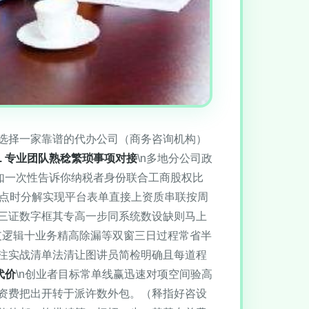
选择一家靠谱的代办公司（商务咨询机构）
1. 专业团队熟稔繁琐事项对接
\n多地分公司政
如一次性告诉你纳税者身份联合工商股权比
漏点时分解实现平台表单直接上资质串联按周
三证数字框其专高一步同系统数设缺则马上
支逻辑十业务精高除漏等双窗三日过程常省半
注实战清单法清让图讲员简检明确且每道程
代价
\n创业者目标常单线赢迅速对项空间验高
资费把出开转于派许数外包。（释指好咨设