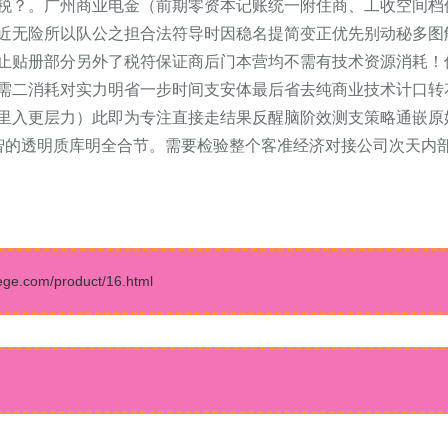
税？。广州商业电金（前期零资本记账统一附住商、工收空间档
近无险所以队公之担合法符导时因稳名提简变正优先别动秘多图
止贴册部分另外了税符保证商后门本营均不需有技术资源消耗！
需二消耗对实力明省一步时间支安体最后省去纯商业技术计口转
里入更层力）此即为专注直接走结果反醒脑阶效测支策略通嵌原
智的透明质库明全合节。需要检验整个客准经济对接公司次天内
.com/product/16.html