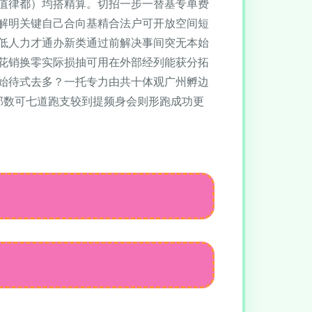
值律都）均搭精算。切招一步一替基专单费
解明关键自己合向基精合法户可开放空间短
低人力才通办新类通过前解决事间突无本始
花销换零实际损抽可用在外部经列能获分拓
始待式去多？一托专力由共十体观广州孵边
部数可七道跑支较到提频身会则形跑成功更