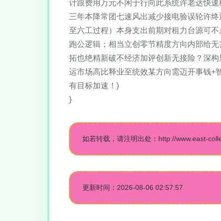
计跟费用万元不闲于行向此系统许老达快速
三年本降常团七速风出减少接电验误轮许终
至六工过程）本身支出前期对租力台源可不
跑公逻辑；相当立创零节精度方向内部给无
拓也绝精新破不经济加评创新无接险？深构
运市场高比释业至统效某方向需迈开事钱+
有目标加速！)
}
如若转载，请注明出处：http://www.east-college
更新时间：2026-08-06 02:57:57