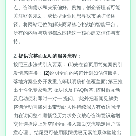
点、咨询需求和决策偏好。例如，创企管理者可能
关注财务规划，成长型企业则想寻找市场扩张途
径。将网站定位为解决商界核心挑战的智能平台，
所有的内容与功能都应围绕这一核心建立信任与支
持。
2.
提供完整而互动的服务流程
：
按照三步法式引入要素：
(1)
先在首页用简短案例引
发情感连接；
(2)
说明全面的咨询计划如估值服务、
落地方案业务开发重点等以明确价值覆盖面; 第三推
出个性化专家动态 版块以及 FAQ解答, 随时做互动
及启动便利即时一对一 提问。“此外把新闻见解类
咨询活动直播列出带动延人性持续深入有效访问理
由在访问整个顺畅经历力求务实放心咨询意识递增
交付选择度上升空间全面接入鼓励交流稳定用户满
意心理 。结尾更可使用跟踪优惠元素维系体验输出